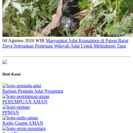
04 Agustus 2026 WIB
Masyarakat Adat Knasaimos di Papua Barat
Daya Selesaikan Pemetaan Wilayah Adat Untuk Melindungi Tana
Ikuti Kami
Barisan Pemuda Adat Nusantara
PEREMPUAN AMAN
PPMAN
Radio Gaung AMAN