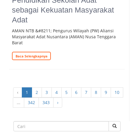
Pendidikan Sekolah Adat
sebagai Kekuatan Masyarakat
Adat
AMAN NTB &#8211; Pengurus Wilayah (PW) Aliansi
Masyarakat Adat Nusantara (AMAN) Nusa Tenggara
Barat
Baca Selengkapnya
‹
1
2
3
4
5
6
7
8
9
10
...
342
343
›