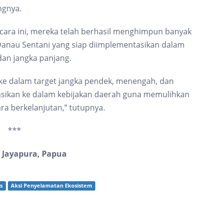
ngnya.
ara ini, mereka telah berhasil menghimpun banyak
Danau Sentani yang siap diimplementasikan dalam
dan jangka panjang.
n ke dalam target jangka pendek, menengah, dan
rasikan ke dalam kebijakan daerah guna memulihkan
ra berkelanjutan,” tutupnya.
***
i Jayapura, Papua
s
Aksi Penyelamatan Ekosistem