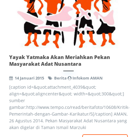
Yayak Yatmaka Akan Meriahkan Pekan
Masyarakat Adat Nusantara
14 Januari 2015
Berita
Infokom AMAN
[caption id=&quot;attachment_4039&quot;
align=&quot;aligncenter&quot; width=&quot;300&quot;]
sumber
gambar:http://www.tempo.co/read/beritafoto/10608/Kritik-
Pemerintah-dengan-Gambar-Karikatur/5[/caption] AMAN,
26 Agustus 2014. Pekan Masyarakat Adat Nusantara yang
akan digelar di Taman Ismail Marzuki