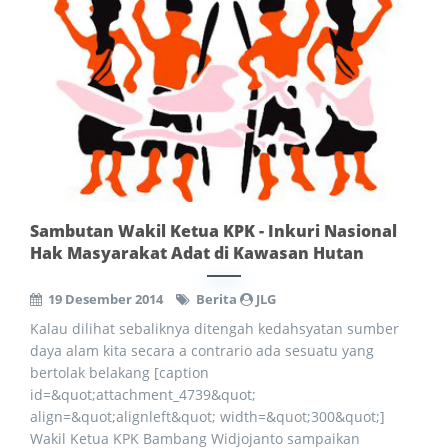
Sambutan Wakil Ketua KPK - Inkuri Nasional
Hak Masyarakat Adat di Kawasan Hutan
19 Desember 2014
Berita
JLG
Kalau dilihat sebaliknya ditengah kedahsyatan sumber
daya alam kita secara a contrario ada sesuatu yang
bertolak belakang [caption
id=&quot;attachment_4739&quot;
align=&quot;alignleft&quot; width=&quot;300&quot;]
Wakil Ketua KPK Bambang Widjojanto sampaikan