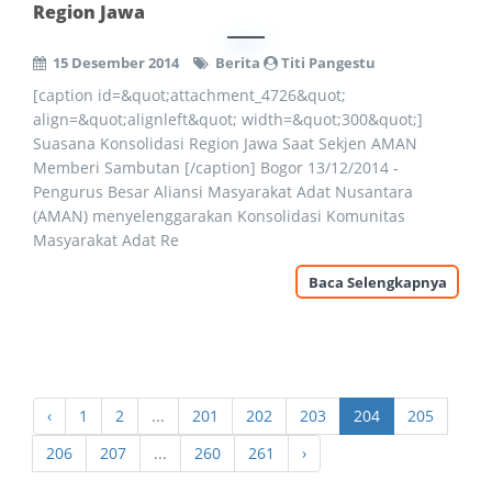
Region Jawa
15 Desember 2014
Berita
Titi Pangestu
[caption id=&quot;attachment_4726&quot;
align=&quot;alignleft&quot; width=&quot;300&quot;]
Suasana Konsolidasi Region Jawa Saat Sekjen AMAN
Memberi Sambutan [/caption] Bogor 13/12/2014 -
Pengurus Besar Aliansi Masyarakat Adat Nusantara
(AMAN) menyelenggarakan Konsolidasi Komunitas
Masyarakat Adat Re
Baca Selengkapnya
‹
1
2
...
201
202
203
204
205
206
207
...
260
261
›