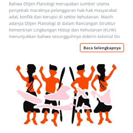
Bahwa Ditjen Planologi merupakan sumber utama
penyebab maraknya pelanggaran hak-hak masyarakat
adat, konflik dan korupsi di sektor kehutanan. Masih
adanya Ditjen Planologi di dalam Rancangan Struktur
Kementrian Lingkungan Hidup dan Kehutanan (KLHK)
menunjukkan bahwa sesungguhnya doktrin kolonial Do
Baca Selengkapnya