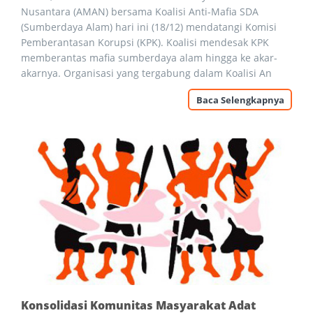
Nusantara (AMAN) bersama Koalisi Anti-Mafia SDA
(Sumberdaya Alam) hari ini (18/12) mendatangi Komisi
Pemberantasan Korupsi (KPK). Koalisi mendesak KPK
memberantas mafia sumberdaya alam hingga ke akar-
akarnya. Organisasi yang tergabung dalam Koalisi An
Baca Selengkapnya
Konsolidasi Komunitas Masyarakat Adat