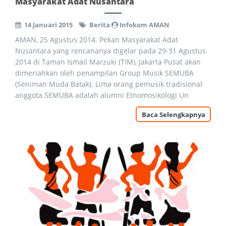
Masyarakat Adat Nusantara
14 Januari 2015
Berita
Infokom AMAN
AMAN, 25 Agustus 2014. Pekan Masyarakat Adat
Nusantara yang rencananya digelar pada 29-31 Agustus
2014 di Taman Ismail Marzuki (TIM), Jakarta Pusat akan
dimeriahkan oleh penampilan Group Musik SEMUBA
(Seniman Muda Batak). Lima orang pemusik tradisional
anggota SEMUBA adalah alumni Etnomosikologi Un
Baca Selengkapnya