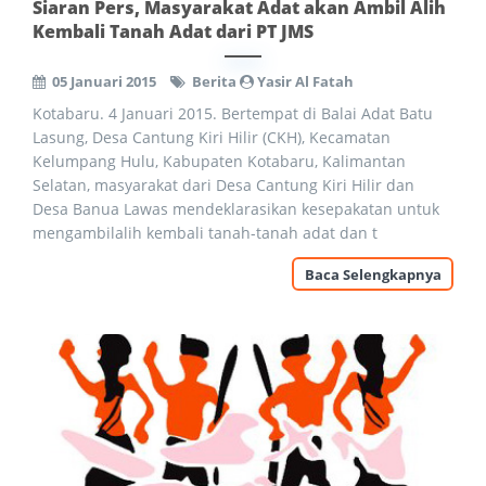
Siaran Pers, Masyarakat Adat akan Ambil Alih
Kembali Tanah Adat dari PT JMS
05 Januari 2015
Berita
Yasir Al Fatah
Kotabaru. 4 Januari 2015. Bertempat di Balai Adat Batu
Lasung, Desa Cantung Kiri Hilir (CKH), Kecamatan
Kelumpang Hulu, Kabupaten Kotabaru, Kalimantan
Selatan, masyarakat dari Desa Cantung Kiri Hilir dan
Desa Banua Lawas mendeklarasikan kesepakatan untuk
mengambilalih kembali tanah-tanah adat dan t
Baca Selengkapnya