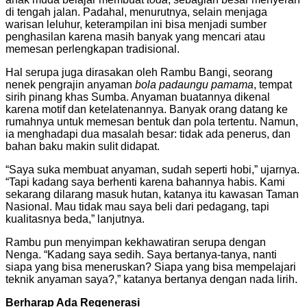
di tengah jalan. Padahal, menurutnya, selain menjaga
warisan leluhur, keterampilan ini bisa menjadi sumber
penghasilan karena masih banyak yang mencari atau
memesan perlengkapan tradisional.
Hal serupa juga dirasakan oleh Rambu Bangi, seorang
nenek pengrajin anyaman
bola padaungu pamama
, tempat
sirih pinang khas Sumba. Anyaman buatannya dikenal
karena motif dan ketelatenannya. Banyak orang datang ke
rumahnya untuk memesan bentuk dan pola tertentu. Namun,
ia menghadapi dua masalah besar: tidak ada penerus, dan
bahan baku makin sulit didapat.
“Saya suka membuat anyaman, sudah seperti hobi,” ujarnya.
“Tapi kadang saya berhenti karena bahannya habis. Kami
sekarang dilarang masuk hutan, katanya itu kawasan Taman
Nasional. Mau tidak mau saya beli dari pedagang, tapi
kualitasnya beda,” lanjutnya.
Rambu pun menyimpan kekhawatiran serupa dengan
Nenga. “Kadang saya sedih. Saya bertanya-tanya, nanti
siapa yang bisa meneruskan? Siapa yang bisa mempelajari
teknik anyaman saya?,” katanya bertanya dengan nada lirih.
Berharap Ada Regenerasi