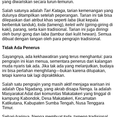
yang diwariskan secara turun-temurun.
Salah satunya adalah
Tari Kataga
, tarian kemenangan yang
dulunya ditampilkan setelah peperangan. Tarian ini tak bisa
dilepaskan dari atribut khas seperti
laba
(ikat kepala
berbentuk tanduk),
toda
(tameng),
keleli wihi
(giring-giring di
kaki), parang, serta kain tradisional. Tarian ini juga diiringi
oleh bunyi gong dan
laba
(tambur dari kulit hewan). Semua
dibuat dengan tangan oleh para pengrajin tradisional.
Tidak Ada Penerus
Sayangnya, ada kekhawatiran yang terus menghantui: para
pengrajin ini kian menua, sementara penerus dari kalangan
muda nyaris tak ada. Jika tak ada yang melanjutkan, budaya
ini bisa perlahan menghilang—bukan karena dilupakan,
tetapi karena tak lagi dipraktikkan.
Salah satu pengrajin yang masih aktif menjaga warisan ini
adalah Opa Ngadang, yang akrab disapa Nenga. Ia adalah
Masyarakat Adat dari komunitas Makatakeri yang tinggal di
kampung Kabondok, Desa Makatakeri, Kecamatan
Katikutana, Kabupaten Sumba Tengah, Nusa Tenggara
Timur.
Sehari-harinya, Nenga membuat
toda
, tameng tradisional