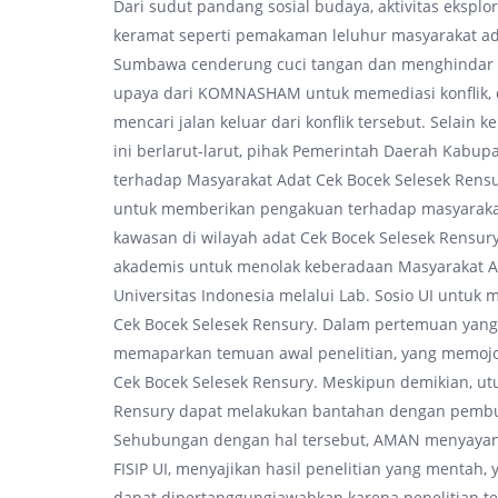
Dari sudut pandang sosial budaya, aktivitas ekspl
keramat seperti pemakaman leluhur masyarakat ada
Sumbawa cenderung cuci tangan dan menghindar d
upaya dari KOMNASHAM untuk memediasi konflik, 
mencari jalan keluar dari konflik tersebut. Selai
ini berlarut-larut, pihak Pemerintah Daerah Ka
terhadap Masyarakat Adat Cek Bocek Selesek Rensury
untuk memberikan pengakuan terhadap masyarakat
kawasan di wilayah adat Cek Bocek Selesek Rensur
akademis untuk menolak keberadaan Masyarakat Ad
Universitas Indonesia melalui Lab. Sosio UI untuk
Cek Bocek Selesek Rensury. Dalam pertemuan yang 
memaparkan temuan awal penelitian, yang memoj
Cek Bocek Selesek Rensury. Meskipun demikian, ut
Rensury dapat melakukan bantahan dengan pembu
Sehubungan dengan hal tersebut, AMAN menyayang
FISIP UI, menyajikan hasil penelitian yang mentah,
dapat dipertanggungjawabkan karena penelitian te