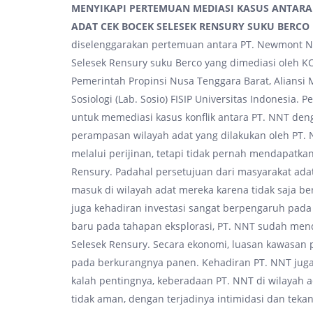
MENYIKAPI PERTEMUAN MEDIASI KASUS ANTAR
ADAT CEK BOCEK SELESEK RENSURY SUKU BERCO
diselenggarakan pertemuan antara PT. Newmont N
Selesek Rensury suku Berco yang dimediasi oleh K
Pemerintah Propinsi Nusa Tenggara Barat, Aliansi
Sosiologi (Lab. Sosio) FISIP Universitas Indonesi
untuk memediasi kasus konflik antara PT. NNT deng
perampasan wilayah adat yang dilakukan oleh PT. 
melalui perijinan, tetapi tidak pernah mendapatka
Rensury. Padahal persetujuan dari masyarakat ada
masuk di wilayah adat mereka karena tidak saja be
juga kehadiran investasi sangat berpengaruh pad
baru pada tahapan eksplorasi, PT. NNT sudah men
Selesek Rensury. Secara ekonomi, luasan kawasan
pada berkurangnya panen. Kehadiran PT. NNT juga t
kalah pentingnya, keberadaan PT. NNT di wilayah 
tidak aman, dengan terjadinya intimidasi dan teka