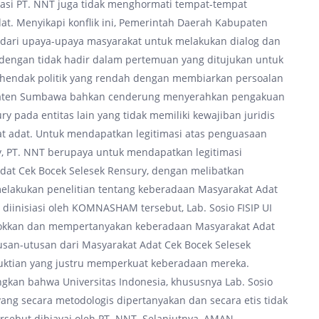
orasi PT. NNT juga tidak menghormati tempat-tempat
t. Menyikapi konflik ini, Pemerintah Daerah Kabupaten
ari upaya-upaya masyarakat untuk melakukan dialog dan
dengan tidak hadir dalam pertemuan yang ditujukan untuk
n kehendak politik yang rendah dengan membiarkan persoalan
bupaten Sumbawa bahkan cenderung menyerahkan pengakuan
 pada entitas lain yang tidak memiliki kewajiban juridis
 adat. Untuk mendapatkan legitimasi atas penguasaan
y, PT. NNT berupaya untuk mendapatkan legitimasi
at Cek Bocek Selesek Rensury, dengan melibatkan
 melakukan penelitian tentang keberadaan Masyarakat Adat
diinisiasi oleh KOMNASHAM tersebut, Lab. Sosio FISIP UI
okkan dan mempertanyakan keberadaan Masyarakat Adat
usan-utusan dari Masyarakat Adat Cek Bocek Selesek
ktian yang justru memperkuat keberadaan mereka.
kan bahwa Universitas Indonesia, khususnya Lab. Sosio
 yang secara metodologis dipertanyakan dan secara etis tidak
rsebut dibiayai oleh PT. NNT. Selanjutnya, AMAN