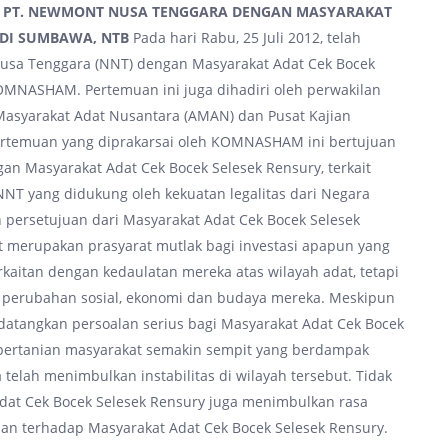
A PT. NEWMONT NUSA TENGGARA DENGAN MASYARAKAT
 DI SUMBAWA, NTB
Pada hari Rabu, 25 Juli 2012, telah
usa Tenggara (NNT) dengan Masyarakat Adat Cek Bocek
OMNASHAM. Pertemuan ini juga dihadiri oleh perwakilan
 Masyarakat Adat Nusantara (AMAN) dan Pusat Kajian
a. Pertemuan yang diprakarsai oleh KOMNASHAM ini bertujuan
an Masyarakat Adat Cek Bocek Selesek Rensury, terkait
NNT yang didukung oleh kekuatan legalitas dari Negara
n persetujuan dari Masyarakat Adat Cek Bocek Selesek
t merupakan prasyarat mutlak bagi investasi apapun yang
rkaitan dengan kedaulatan mereka atas wilayah adat, tetapi
a perubahan sosial, ekonomi dan budaya mereka. Meskipun
datangkan persoalan serius bagi Masyarakat Adat Cek Bocek
 pertanian masyarakat semakin sempit yang berdampak
elah menimbulkan instabilitas di wilayah tersebut. Tidak
adat Cek Bocek Selesek Rensury juga menimbulkan rasa
nan terhadap Masyarakat Adat Cek Bocek Selesek Rensury.