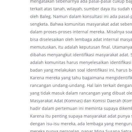
mengatakan sebenarnya ada pasal-pasal cukup ba
terkait atas tanah, wilayah, sumber daya itu sud
oleh Baleg. Namun dalam konsultasi ini ada pasal
sengketa. Bahwa komunitas masyarakat adat sebenar
dalam proses-proses internal mereka. Misalnya so
bisa diselesaikan oleh lembaga adat internal masya
memutuskan, itu adalah keputusan final. Utamanya
dibahas menyangkut identifikasi masyarakat adat. S
adalah komunitas harus menyelesaikan identifikasi 
badan yang melakukan soal identifikasi ini, harus
Karena mereka yang tahu bagaimana mengidentifika
rancangan undang-undang. Hal lain terkait dengan
yang tidak masuk dalam rancangan yang dibuat ole
Masyarakat Adat (Komnas) dan Komisi Daerah (Komda
hadir dalam pertemuan ini meminta supaya dikemba
Karena itu penting supaya masyarakat adat punya s
dengan isu-isu mereka, ada lembaga yang menguru
mereka punya persoalan, papar Mina Susana Setra. 