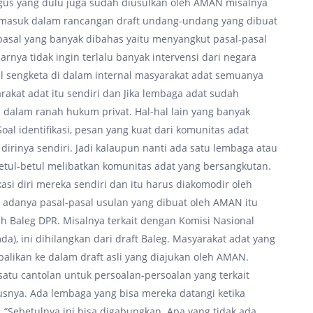
gus yang dulu juga sudah diusulkan oleh AMAN misalnya
ah masuk dalam rancangan draft undang-undang yang dibuat
-pasal yang banyak dibahas yaitu menyangkut pasal-pasal
nya tidak ingin terlalu banyak intervensi dari negara
al sengketa di dalam internal masyarakat adat semuanya
rakat adat itu sendiri dan Jika lembaga adat sudah
 dalam ranah hukum privat. Hal-hal lain yang banyak
oal identifikasi, pesan yang kuat dari komunitas adat
dirinya sendiri. Jadi kalaupun nanti ada satu lembaga atau
 betul-betul melibatkan komunitas adat yang bersangkutan.
si diri mereka sendiri dan itu harus diakomodir oleh
 adanya pasal-pasal usulan yang dibuat oleh AMAN itu
h Baleg DPR. Misalnya terkait dengan Komisi Nasional
), ini dihilangkan dari draft Baleg. Masyarakat adat yang
likan ke dalam draft asli yang diajukan oleh AMAN.
atu cantolan untuk persoalan-persoalan yang terkait
snya. Ada lembaga yang bisa mereka datangi ketika
“Sebetulnya ini bisa digabungkan. Apa yang tidak ada