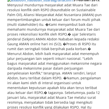
Menyusul mundurnya masyarakat adat Muara Tae dari
resolusi konflik oleh RSPO (Roundtable on Sustainable
Palm Oil), Aliansi Masyarakat Adat Nusantara (AMAN) pun
mempertimbangkan untuk keluar dari forum multi pihak
(multi stakeholder) itu. �Kami menyambut baik dan
memahami mundurnya masyarakat adat Muara Tae dari
proses rekonsiliasi konflik oleh RSPO,� ujar Sekretaris
Jenderal (Sekjen) AMAN Abdon Nababan kepada redaksi
Gaung AMAN online hari ini (5/2), �Proses di RSPO itu
rumit dan seringkali tidak berpihak pada korban.�
Menurut Abdon, lebih baik masyarakat adat menempuh
jalur perjuangan lain seperti inkuiri nasional. "Lebih
bagus masyarakat adat menggunakan mekanisme negara
daripada mekanisme pasar dalam perjuangan
penyelesaian konflik," terangnya. AMAN sendiri, lanjut
Abdon, baru terlibat dalam RSPO. �Namun, pengalaman
ini akan kami oleh di interal organisasi untuk
menentukan keputusan apakah kita akan terus terlibat
atau keluar dari RSPO,� tagasnya. Sebelumnya, pada 12
Januari lalu, masyarakat adat Muara Tae melalui surat
resminya, menyatakan tidak bersedia lagi mengikuti
proses resolusi konflik yang dilakukan RSPO. Hal itu