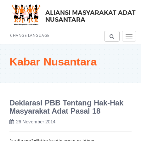
ALIANSI MASYARAKAT ADAT
NUSANTARA
CHANGE LANGUAGE
Toggl
navig
Kabar Nusantara
Deklarasi PBB Tentang Hak-Hak
Masyarakat Adat Pasal 18
26 November 2014
[audio mp3="http://radio.aman.or.id/wp-