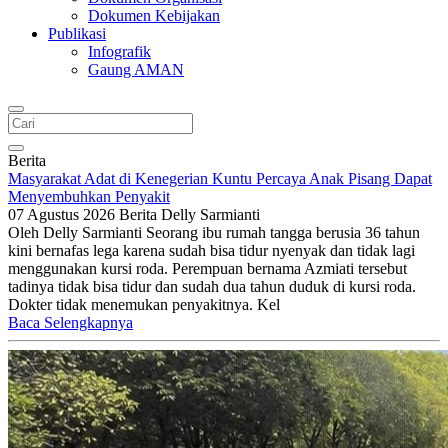
Dokumen Kebijakan
Publikasi
Infografik
Gaung AMAN
Berita
Masyarakat Adat di Kenegerian Kuntu Percaya Anak Pisang Dapat
Menyembuhkan Penyakit
07 Agustus 2026
Berita
Delly Sarmianti
Oleh Delly Sarmianti Seorang ibu rumah tangga berusia 36 tahun
kini bernafas lega karena sudah bisa tidur nyenyak dan tidak lagi
menggunakan kursi roda. Perempuan bernama Azmiati tersebut
tadinya tidak bisa tidur dan sudah dua tahun duduk di kursi roda.
Dokter tidak menemukan penyakitnya. Kel
Baca Selengkapnya