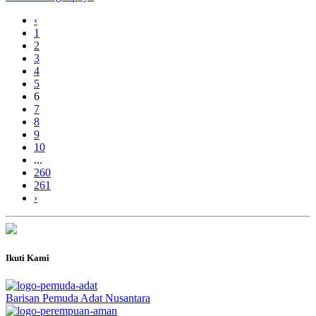
‹
1
2
3
4
5
6
7
8
9
10
...
260
261
›
Ikuti Kami
Barisan Pemuda Adat Nusantara