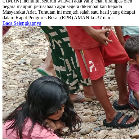
(AMAN) menuntut seluruh wilayah adat yang telah dirampas oleh
negara maupun perusahaan agar segera dikembalikan kepada
Masyarakat Adat. Tuntutan ini menjadi salah satu hasil yang dicapai
dalam Rapat Pengurus Besar (RPB) AMAN ke-37 dan k
Baca Selengkapnya