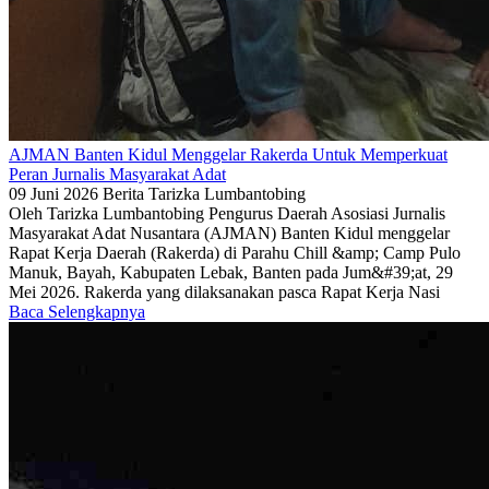
AJMAN Banten Kidul Menggelar Rakerda Untuk Memperkuat
Peran Jurnalis Masyarakat Adat
09 Juni 2026
Berita
Tarizka Lumbantobing
Oleh Tarizka Lumbantobing Pengurus Daerah Asosiasi Jurnalis
Masyarakat Adat Nusantara (AJMAN) Banten Kidul menggelar
Rapat Kerja Daerah (Rakerda) di Parahu Chill &amp; Camp Pulo
Manuk, Bayah, Kabupaten Lebak, Banten pada Jum&#39;at, 29
Mei 2026. Rakerda yang dilaksanakan pasca Rapat Kerja Nasi
Baca Selengkapnya