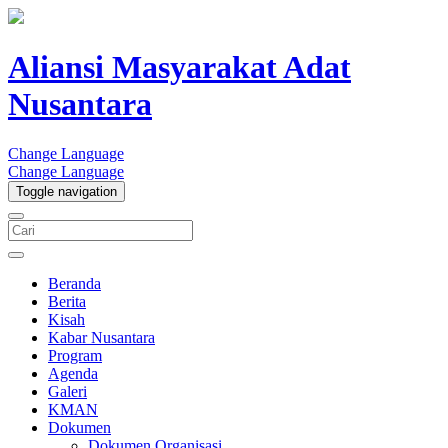
Aliansi Masyarakat Adat
Nusantara
Change Language
Change Language
Toggle navigation
Beranda
Berita
Kisah
Kabar Nusantara
Program
Agenda
Galeri
KMAN
Dokumen
Dokumen Organisasi