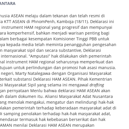
SANTARA
anusia ASEAN melaju dalam tekanan dan telah resmi di
 KTT ASEAN di PhnomPenh, Kamboja (18/11). Deklarasi ini
tu instrument HAM regional yang progresif dan mempunyai
ara komperhensif, bahkan menjadi warisan penting bagi
alam berbagai kesempatan Komisioner Tinggi PBB untuk
annya kepada media telah meminta penangguhan pengesahan
n masyarakat sipil dan secara substantive, Deklarasi
internasional. “Amputasi” hak dilakukan oleh pemerintah
ahal instrument HAM regional seharusnya memperkuat dan
tujuan untuk perlindungan dan promosi hak asasi manusia.
 negeri, Marty Natalegawa dengan Organisasi Masyarakat
i terkait substansi Deklarasi HAM ASEAN. Pihak Kementrian
si Masyarakat Sipil yang selama ini mengawal
drafting
engan pernyataan Menlu bahwa deklarasi HAM ASEAN akan
bah dalam dokumen itu. Aliansi Masyarakat Adat Nusantara
ang menolak mengakui, mengatur dan melindungi hak-hak
lakan pemerintah terhadap keberadaan masyarakat adat di
Di samping penolakan terhadap hak-hak masyarakat adat,
 mendasar termasuk hak kebebasan berserikat dan hak
. AMAN menilai Deklarasi HAM ASEAN merupakan