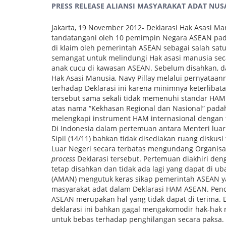
PRESS RELEASE ALIANSI MASYARAKAT ADAT NU
Jakarta, 19 November 2012- Deklarasi Hak Asasi M
tandatangani oleh 10 pemimpin Negara ASEAN pada
di klaim oleh pemerintah ASEAN sebagai salah sa
semangat untuk melindungi Hak asasi manusia sec
anak cucu di kawasan ASEAN. Sebelum disahkan, d
Hak Asasi Manusia, Navy Pillay melalui pernyata
terhadap Deklarasi ini karena minimnya keterlibata
tersebut sama sekali tidak memenuhi standar HAM 
atas nama “Kekhasan Regional dan Nasional” pad
melengkapi instrument HAM internasional dengan 
Di Indonesia dalam pertemuan antara Menteri luar
Sipil (14/11) bahkan tidak disediakan ruang diskus
Luar Negeri secara terbatas mengundang Organisa
process
Deklarasi tersebut. Pertemuan diakhiri d
tetap disahkan dan tidak ada lagi yang dapat di u
(AMAN) mengutuk keras sikap pemerintah ASEAN y
masyarakat adat dalam Deklarasi HAM ASEAN. Peno
ASEAN merupakan hal yang tidak dapat di terima. 
deklarasi ini bahkan gagal mengakomodir hak-hak
untuk bebas terhadap penghilangan secara paksa