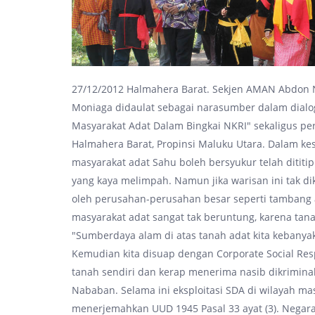
27/12/2012 Halmahera Barat. Sekjen AMAN Abdon 
Moniaga didaulat sebagai narasumber dalam dialo
Masyarakat Adat Dalam Bingkai NKRI" sekaligus p
Halmahera Barat, Propinsi Maluku Utara. Dalam 
masyarakat adat Sahu boleh bersyukur telah ditit
yang kaya melimpah. Namun jika warisan ini tak di
oleh perusahan-perusahan besar seperti tambang
masyarakat adat sangat tak beruntung, karena tan
"Sumberdaya alam di atas tanah adat kita kebanya
Kemudian kita disuap dengan Corporate Social Resp
tanah sendiri dan kerap menerima nasib dikriminal
Nababan. Selama ini eksploitasi SDA di wilayah m
menerjemahkan UUD 1945 Pasal 33 ayat (3). Negara