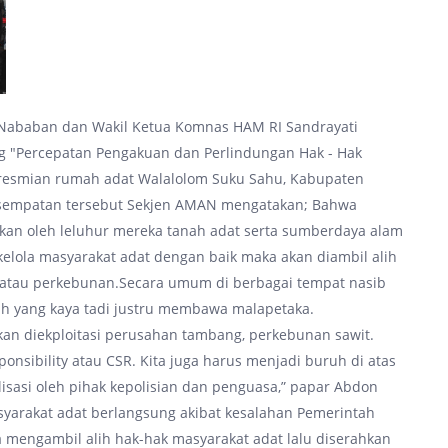
Nababan dan Wakil Ketua Komnas HAM RI Sandrayati
g "Percepatan Pengakuan dan Perlindungan Hak - Hak
eresmian rumah adat Walalolom Suku Sahu, Kabupaten
kesempatan tersebut Sekjen AMAN mengatakan; Bahwa
ipkan oleh leluhur mereka tanah adat serta sumberdaya alam
kelola masyarakat adat dengan baik maka akan diambil alih
 atau perkebunan.Secara umum di berbagai tempat nasib
ah yang kaya tadi justru membawa malapetaka.
kan diekploitasi perusahan tambang, perkebunan sawit.
onsibility atau CSR. Kita juga harus menjadi buruh di atas
isasi oleh pihak kepolisian dan penguasa,” papar Abdon
asyarakat adat berlangsung akibat kesalahan Pemerintah
 mengambil alih hak-hak masyarakat adat lalu diserahkan