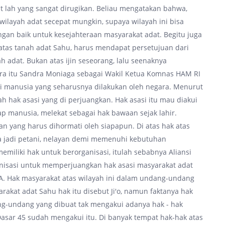
 lah yang sangat dirugikan. Beliau mengatakan bahwa,
layah adat secepat mungkin, supaya wilayah ini bisa
ngan baik untuk kesejahteraan masyarakat adat. Begitu juga
 atas tanah adat Sahu, harus mendapat persetujuan dari
 adat. Bukan atas ijin seseorang, lalu seenaknya
ra itu Sandra Moniaga sebagai Wakil Ketua Komnas HAM RI
i manusia yang seharusnya dilakukan oleh negara. Menurut
h hak asasi yang di perjuangkan. Hak asasi itu mau diakui
iap manusia, melekat sebagai hak bawaan sejak lahir.
an yang harus dihormati oleh siapapun. Di atas hak atas
ja jadi petani, nelayan demi memenuhi kebutuhan
emiliki hak untuk berorganisasi, itulah sebabnya Aliansi
anisasi untuk memperjuangkan hak asasi masyarakat adat
DA. Hak masyarakat atas wilayah ini dalam undang-undang
akat adat Sahu hak itu disebut Ji'o, namun faktanya hak
ng-undang yang dibuat tak mengakui adanya hak - hak
sar 45 sudah mengakui itu. Di banyak tempat hak-hak atas