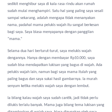
sedikit menghibur saya di kala rasa rindu akan rumah
sudah mulai menghampiri. Satu hal yang paling saya sesali
sampai sekarang
,
adalah mengapa tidak menanyakan
nama, padahal mama pelukis wajah i
tu
sangat berkesan
bagi saya. Saya biasa me
nyapanya
dengan panggilan
“
mama
.”
Selama
dua
hari berturut-turut
,
saya melukis wajah
d
engannya
. Hanya dengan membayar Rp10.000,
saya
sudah bisa mendapatkan lukisan
yang bagus
di wajah. Ada
pelukis wajah lain, namun bagi saya mama
itulah
yang
paling bagus
dan saya sukai
hasil gambarnya.
Ia
murah
senyum
ketika
melukis wajah saya dengan lembut.
Ia
bilang
kalau
wajah saya sudah cantik
,
jadi tidak perlu
dilukis terlalu banyak. Mama juga bilang tema lukisan yang