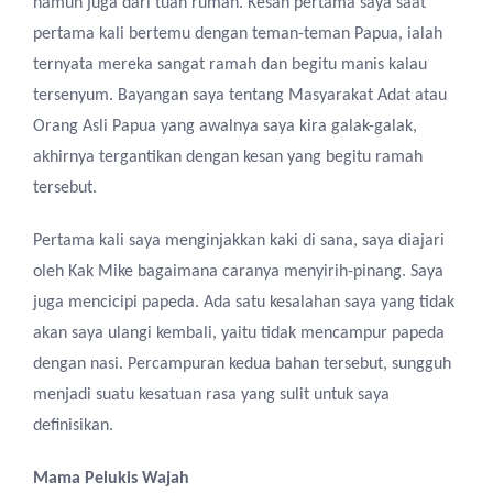
namun juga dari tuan rumah.
Kesan pertama
saya saat
pertama kali bertemu dengan teman-teman Papua
,
ialah
ternyata mereka sangat ramah dan
begitu manis
kalau
tersenyum. Bayangan saya tentang
Masyarakat Adat atau
O
rang
Asli
Papua yang awalnya saya kira galak-galak
,
akhirnya tergantikan dengan kesan yang begitu ramah
tersebut
.
Pertama kali saya
menginjakkan kaki
di
sana, saya diajari
oleh Kak Mike bagaimana caranya menyirih
-pinang
. Saya
juga mencicipi papeda.
Ada s
atu kesalahan saya
yang
tidak
akan saya ulangi kembali
,
yaitu tidak
mencampur papeda
dengan nasi.
P
ercampuran kedua bahan tersebut
, sungguh
menjadi suatu kesatuan rasa yang sulit untuk
saya
definisikan.
Mama Pelukis Wajah