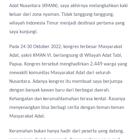
Adat Nusantara (KMAN)
,
saya akhirnya melangkahkan kaki
keluar dari zona nyaman. Tidak tanggung-tanggung,
wilayah
Indonesia T
imur menjadi destinasi pertama yang
saya kunjungi.
Pada
2
4
-30
Oktober 2022
,
k
ongres terbesar
M
asyarakat
A
dat
,
yakni
KMAN VI
,
berlangsung di Wilayah Adat Tabi,
2.449
Papua. Kongres
tersebut
menghadirkan
warga yang
mewakili
komunitas
Masyarakat A
dat dari seluruh
N
usantara.
Adanya kongres
itu
membuat saya berjumpa
dengan
banyak
kawan baru dari berbagai daerah.
Kehangatan dan keramahtamahan terasa kental. Rasanya
menyenangkan bisa berbagi cerita dengan teman-teman
Masyarakat A
dat.
Keramahan bukan hanya hadir dari peserta yang datang
,