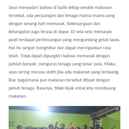
Saya menyadari bahwa di
balik setiap sendok makanan
tersebut
,
ada perjuangan dan tenaga mama-mama yang
dengan senang hati memasak. Kekeluargaan dan
kehangatan juga terasa di dapur. Di
sela-sela memasak
pasti terdapat perbincangan yang mengundang gelak tawa.
Hal
itu
sangat menghibur dan dapat meringankan rasa
lelah. Tidak dapat dipungkiri bahwa memasak dengan
jumlah banyak
,
menguras tenaga yang besar pula. Maka
,
saya sering merasa sedih jika ada makanan yang terbuang.
B
iar b
agaimana
pun makanan tersebut dibuat dengan
penuh tenaga
. R
asanya
,
tidak bijak
untuk kita
membuang
makanan.