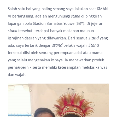
Salah satu hal yang paling senang saya lakukan saat
KMAN
VI
berlangsung
,
adalah men
gunjungi
stand
di pinggiran
lapangan
bola
Stadion Barnabas Youwe
(SBY)
. Di
jejeran
s
tand
tersebut
, terdapat
banyak makanan maupun
stand
kerajinan daerah yang ditawarkan.
D
ari semua
yang
stand
Stand
ada
,
saya tertarik dengan
pelukis wajah.
tersebut diisi oleh
seorang perempuan adat atau mama
yang selalu mengenakan kebaya
. Ia
menawarkan
produk
pernak-pernik
serta memiliki keterampilan melukis
kanvas
dan wajah.