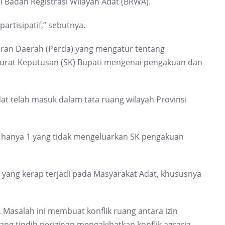
i Badan Registrasi Wilayah Adat (BRWA).
artisipatif,” sebutnya.
uran Daerah (Perda) yang mengatur tentang
 Surat Keputusan (SK) Bupati mengenai pengakuan dan
at telah masuk dalam tata ruang wilayah Provinsi
 hanya 1 yang tidak mengeluarkan SK pengakuan
 yang kerap terjadi pada Masyarakat Adat, khususnya
. Masalah ini membuat konflik ruang antara izin
g tindih perizinan mengakibatkan konflik agraria,