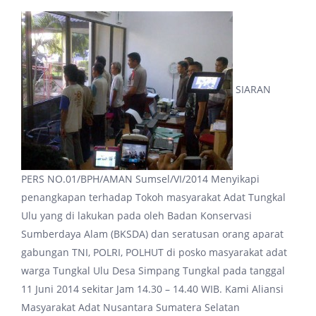
SIARAN
PERS NO.01/BPH/AMAN Sumsel/VI/2014 Menyikapi
penangkapan terhadap Tokoh masyarakat Adat Tungkal
Ulu yang di lakukan pada oleh Badan Konservasi
Sumberdaya Alam (BKSDA) dan seratusan orang aparat
gabungan TNI, POLRI, POLHUT di posko masyarakat adat
warga Tungkal Ulu Desa Simpang Tungkal pada tanggal
11 Juni 2014 sekitar Jam 14.30 – 14.40 WIB. Kami Aliansi
Masyarakat Adat Nusantara Sumatera Selatan