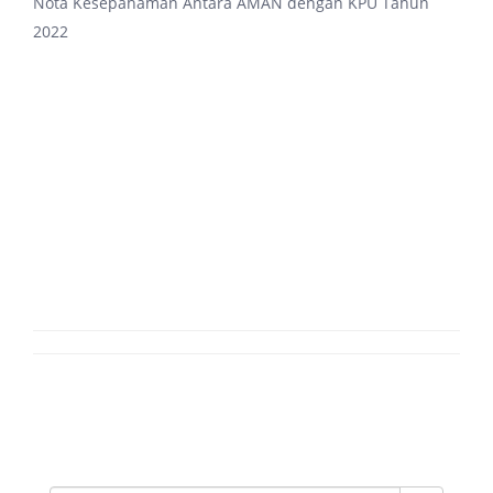
Nota Kesepahaman Antara AMAN dengan KPU Tahun
2022