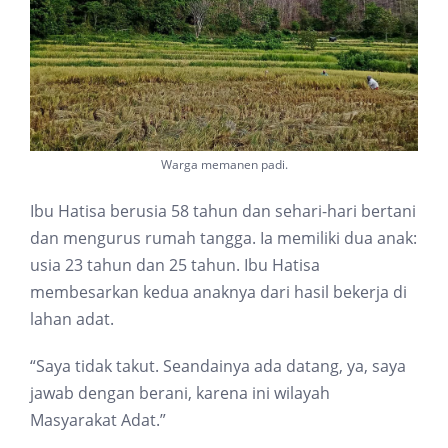
Warga memanen padi.
Ibu Hatisa berusia 58 tahun dan sehari-hari bertani
dan mengurus rumah tangga. Ia memiliki dua anak:
usia 23 tahun dan 25 tahun. Ibu Hatisa
membesarkan kedua anaknya dari hasil bekerja di
lahan adat.
“Saya tidak takut. Seandainya ada datang, ya, saya
jawab dengan berani, karena ini wilayah
Masyarakat Adat.”